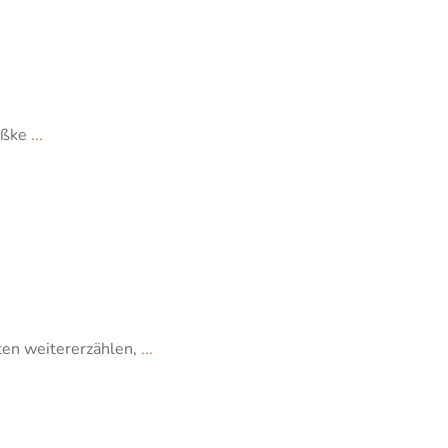
leßke
...
ten weitererzählen,
...